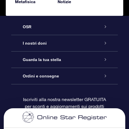
Metafisica
Notizie
OSR
Assistenza
I nostri doni
Contattaci
Online Star Gift
Guarda la tua stella
Blog
Pacchetto regalo OSR
Registro stellare
Ordini e consegne
Domande frequenti
Super Star Gift
App OSR Star Finder
Login Cliente
Iscriviti alla nostra newsletter GRATUITA
per sconti e aggiornamenti sui prodotti
OSR Recensioni
Gift Card OSR
Star Page personalizzata
Informazioni di Pagamento
Doni aziendali
One Million Stars
Informazioni di Spedizione