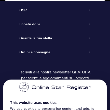
OSR
Assistenza
I nostri doni
Contattaci
Online Star Gift
Guarda la tua stella
Blog
Pacchetto regalo OSR
Registro stellare
Ordini e consegne
Domande frequenti
Super Star Gift
App OSR Star Finder
Login Cliente
Iscriviti alla nostra newsletter GRATUITA
per sconti e aggiornamenti sui prodotti
OSR Recensioni
Gift Card OSR
Star Page personalizzata
Informazioni di Pagamento
Doni aziendali
One Million Stars
Informazioni di Spedizione
This website uses cookies
OSR Starsaver
Politica di reso
We use cookies to personalise content and ads, to