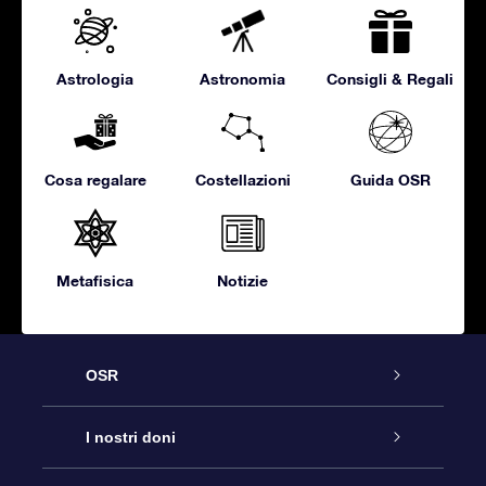
Astrologia
Astronomia
Consigli & Regali
Cosa regalare
Costellazioni
Guida OSR
Metafisica
Notizie
OSR
Assistenza
I nostri doni