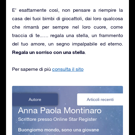
E’ esattamente così, non pensare a riempire la
casa dei tuoi bimbi di giocattoli, dai loro qualcosa
che rimarrà per sempre nel loro cuore, come
traccia di te..…. regala una stella, un frammento
del tuo amore, un segno impalpabile ed eterno.
Regala un sorriso con una stella
.
Per saperne di più
consulta il sito
Autore
Articoli recenti
Anna Paola Montinaro
Scrittore presso Online Star Register
Buongiorno mondo, sono una giovane