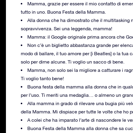
Mamma, grazie per essere il mio contatto di emerg
tutto in uno. Buona Festa della Mamma.
Alla donna che ha dimostrato che il multitasking n
sopravvivenza. Sei una leggenda, mamma!
Mamma: il Google originale prima ancora che Goo
Non c’è un biglietto abbastanza grande per elencar
modo di ballare, il tuo amore per [i Beatles] o la tua 
solo per dirne alcune. Ti voglio un sacco di bene.
Mamma, non solo sei la migliore a catturare i ra
Ti voglio tanto bene!
Buona festa della mamma alla donna che in qualch
per l’uso. Ti meriti una medaglia… o almeno un grand
Alla mamma in grado di rilevare una bugia più ve
della Mamma. Mi dispiace per tutte le volte che ho pro
A colei che ha imparato l’arte di nascondere le 
Buona Festa della Mamma alla donna che sa cucin