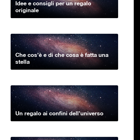
Idee e consigli per un regalo
originale
Che cos’è e di che cosa è fatta una
stella
Un regalo ai confini dell’universo