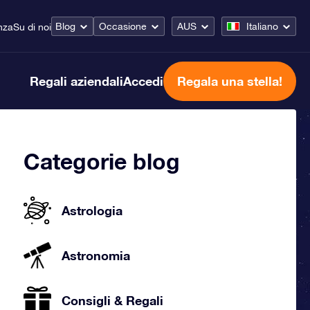
Blog
Occasione
AUS
Italiano
nza
Su di noi
Regali aziendali
Accedi
Regala una stella!
Categorie blog
Astrologia
Astronomia
Consigli & Regali