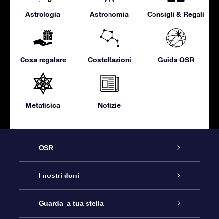
Astrologia
Astronomia
Consigli & Regali
Cosa regalare
Costellazioni
Guida OSR
Metafisica
Notizie
OSR
Assistenza
I nostri doni
Contattaci
Online Star Gift
Guarda la tua stella