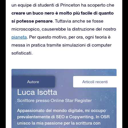
un equipe di studenti di Princeton ha scoperto che
creare un buco nero è molto più facile di quanto
si potesse pensare
. Tuttavia anche se fosse
microscopico, causerebbe la distruzione del nostro
pianeta
. Per questo motivo, per ora, ogni teoria è
messa in pratica tramite simulazioni di computer
sofisticati.
Autore
Articoli recenti
Luca Isotta
Scrittore presso Online Star Register
Appassionato del mondo digitale, mi occupo
prevalentemente di SEO e Copywriting. In OSR
unisco la mia passione per la scrittura con