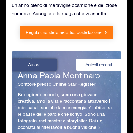
un anno pieno di meraviglie cosmiche e deliziose
sorprese. Accogliete la magia che vi aspetta!
Regala una stella nella tua costellazione!
Autore
Articoli recenti
Anna Paola Montinaro
Scrittore presso Online Star Register
Buongiorno mondo, sono una giovane
creativa, amo la vita e raccontarla attraverso i
miei canali social e la mie energia e' intrisa tra
le pause delle parole che scrivo. Sono una
fotografa, reel creator e storyteller. Dai un'
occhiata ai miei lavori e buona visione :)