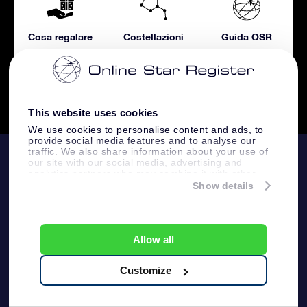
Cosa regalare
Costellazioni
Guida OSR
Metafisica
Notizie
This website uses cookies
We use cookies to personalise content and ads, to
provide social media features and to analyse our
traffic. We also share information about your use of
OSR
our site with our social media, advertising and
analytics partners who may combine it with other
information that you’ve provided to them or that
Show details
they’ve collected from your use of their services.
Assistenza
I nostri doni
Contattaci
Online Star Gift
Guarda la tua stella
Allow all
Customize
Blog
Pacchetto regalo OSR
Registro stellare
Ordini e consegne