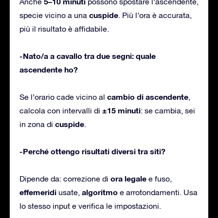
5–10 minuti
Anche
possono spostare l’ascendente,
cuspide
specie vicino a una
. Più l’ora è accurata,
più il risultato è affidabile.
-Nato/a a cavallo tra due segni: quale
ascendente ho?
cambio di ascendente
Se l’orario cade vicino al
,
±15 minuti
calcola con intervalli di
: se cambia, sei
cuspide
in zona di
.
-Perché ottengo risultati diversi tra siti?
ora legale
Dipende da: correzione di
e fuso,
effemeridi
algoritmo
usate,
e arrotondamenti. Usa
lo stesso input e verifica le impostazioni.