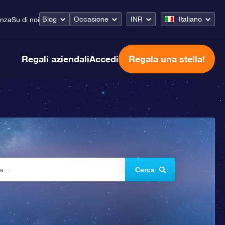
Blog
Occasione
INR
Italiano
enza
Su di noi
Regali aziendali
Accedi
Regala una stella!
Cerca