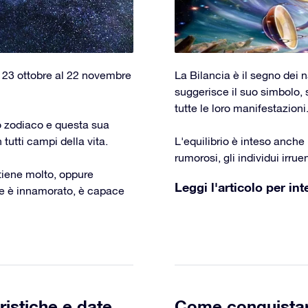
l 23 ottobre al 22 novembre
La Bilancia è il segno dei 
suggerisce il suo simbolo, 
tutte le loro manifestazioni
o zodiaco e questa sua
tutti campi della vita.
L'equilibrio è inteso anch
rumorosi, gli individui irru
tiene molto, oppure
Leggi l'articolo per int
 se è innamorato, è capace
ristiche e date
Come conquista