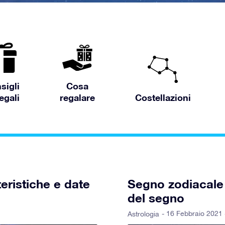
sigli
Cosa
egali
regalare
Costellazioni
eristiche e date
Segno zodiacale 
del segno
- 16 Febbraio 2021 
Astrologia