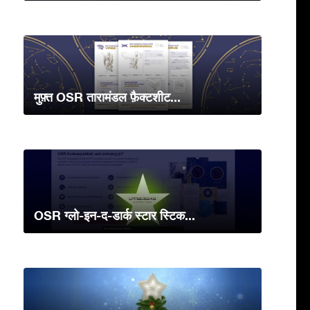
मुफ़्त OSR तारामंडल फ़ैक्टशीट...
OSR ग्लो-इन-द-डार्क स्टार स्टिक...