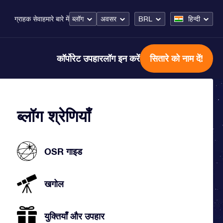
ब्लॉग
अवसर
BRL
हिन्दी
ग्राहक सेवा
हमारे बारे में
कॉर्पोरेट उपहार
लॉग इन करें
सितारे को नाम दें!
ब्लॉग श्रेणियाँ
OSR गाइड
खगोल
युक्तियाँ और उपहार