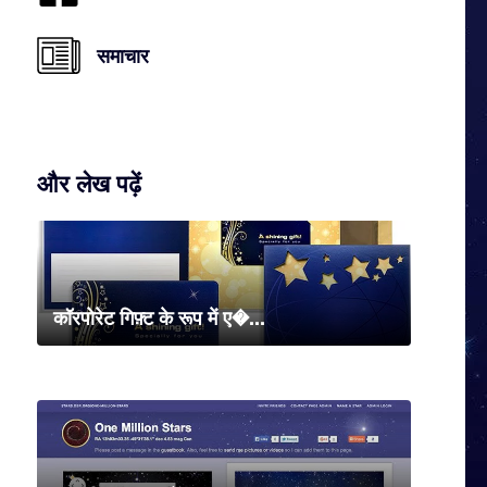
समाचार
और लेख पढ़ें
कॉरपोरेट गिफ़्ट के रूप में ए�...