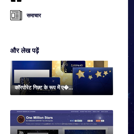
समाचार
और लेख पढ़ें
कॉरपोरेट गिफ़्ट के रूप में ए�...