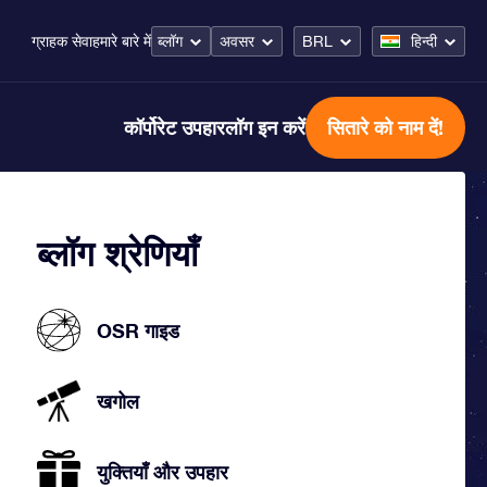
ब्लॉग
अवसर
BRL
हिन्दी
ग्राहक सेवा
हमारे बारे में
कॉर्पोरेट उपहार
लॉग इन करें
सितारे को नाम दें!
ब्लॉग श्रेणियाँ
OSR गाइड
खगोल
युक्तियाँ और उपहार