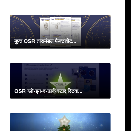
मुफ़्त OSR तारामंडल फ़ैक्टशीट...
OSR ग्लो-इन-द-डार्क स्टार स्टिक...