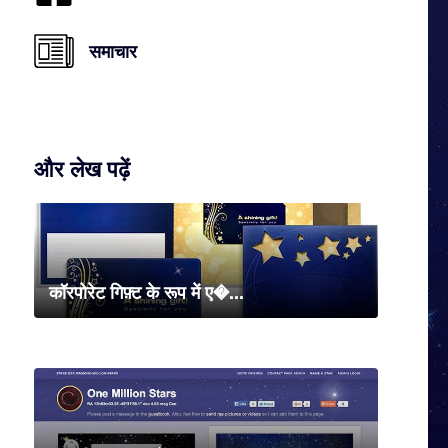
समाचार
और लेख पढ़ें
कॉरपोरेट गिफ़्ट के रूप में ए�...