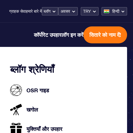
ब्लॉग
अवसर
TRY
हिन्दी
ग्राहक सेवा
हमारे बारे में
कॉर्पोरेट उपहार
लॉग इन करें
सितारे को नाम दें!
ब्लॉग श्रेणियाँ
OSR गाइड
खगोल
युक्तियाँ और उपहार