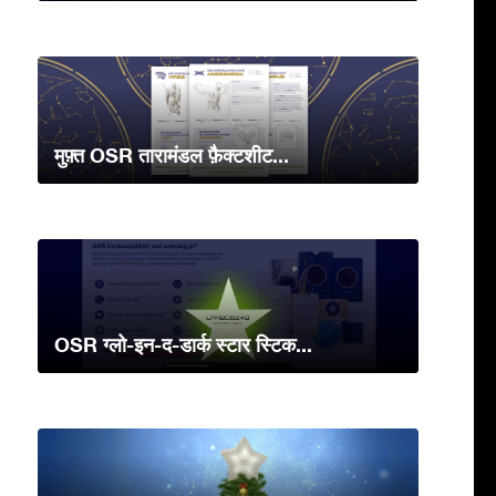
मुफ़्त OSR तारामंडल फ़ैक्टशीट...
OSR ग्लो-इन-द-डार्क स्टार स्टिक...