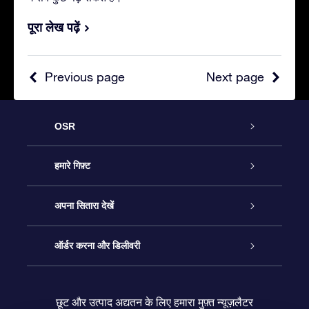
पूरा लेख पढ़ें
Previous page
Next page
OSR
ग्राहक सेवा
हमारे गिफ़्ट
हमसे संपर्क करें
ऑनलाइन स्टार गिफ़्ट
अपना सितारा देखें
ब्लॉग
OSR गिफ़्ट पैक
स्टार रजिस्टर
ऑर्डर करना और डिलीवरी
अक्सर पूछे जाने वाले प्रश्न
सुपर स्टार गिफ़्ट
OSR स्टार फाइन्डर ऐप के
ग्राहक लॉगिन
छूट और उत्पाद अद्यतन के लिए हमारा मुफ़्त न्यूज़लैटर