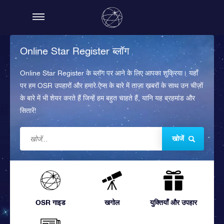
Online Star Register ब्लॉग
Online Star Register के ब्लॉग पर आने के लिए आपका शुक्रिया। यहाँ
पर हम OSR उपहारों और हमारे ऐप्स के बारे में ताज़ा ख़बरों के साथ उन चीज़ों
के बारे में भी शेयर करते हैं जिन्हें हम बहुत चाहते हैं, यानि यह ब्रहमांड और
सितारें!
खोजें
OSR गाइड
खगोल
युक्तियाँ और उपहार