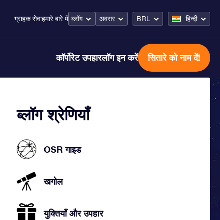
ब्लॉग
अवसर
BRL
हिन्दी
ग्राहक सेवा
हमारे बारे में
कॉर्पोरेट उपहार
लॉग इन करें
सितारे को नाम दें!
ब्लॉग श्रेणियाँ
OSR गाइड
खगोल
युक्तियाँ और उपहार