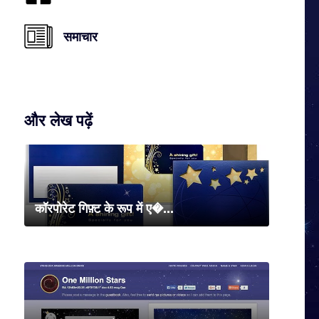
समाचार
और लेख पढ़ें
कॉरपोरेट गिफ़्ट के रूप में ए�...