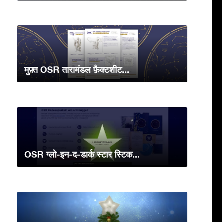
मुफ़्त OSR तारामंडल फ़ैक्टशीट...
OSR ग्लो-इन-द-डार्क स्टार स्टिक...