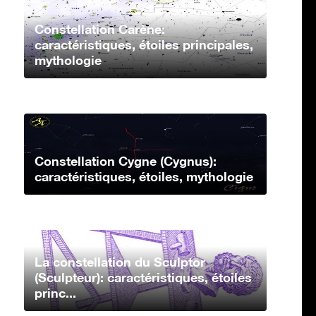
Constellation Carène:
caractéristiques, étoiles principales,
mythologie
Constellation Cygne (Cygnus):
caractéristiques, étoiles, mythologie
La constellation du Sculptor
(Sculpteur): caractéristiques, étoiles
princ...