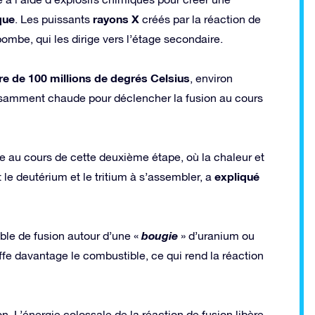
que
rayons X
. Les puissants
créés par la réaction de
bombe, qui les dirige vers l’étage secondaire.
re de 100 millions de degrés Celsius
, environ
ffisamment chaude pour déclencher la fusion au cours
ée au cours de cette deuxième étape, où la chaleur et
expliqué
 le deutérium et le tritium à s’assembler, a
bougie
le de fusion autour d’une «
» d’uranium ou
fe davantage le combustible, ce qui rend la réaction
n. L’énergie colossale de la réaction de fusion libère