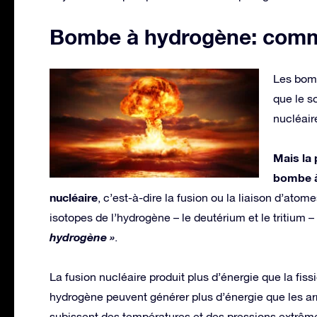
Bombe à hydrogène: com
Les bomb
que le s
nucléair
Mais la 
bombe à 
nucléaire
, c’est-à-dire la fusion ou la liaison d’at
isotopes de l’hydrogène – le deutérium et le tritiu
hydrogène »
.
La fusion nucléaire produit plus d’énergie que la fis
hydrogène peuvent générer plus d’énergie que les ar
subissent des températures et des pressions extrême