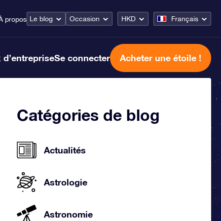
Le blog
Occasion
HKD
Français
À propos
 d’entreprise
Se connecter
Acheter une étoile !
Catégories de blog
Actualités
Astrologie
Astronomie