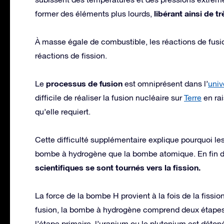
libérant ainsi de t
former des éléments plus lourds,
À masse égale de combustible, les réactions de fus
réactions de fission.
processus de fusion
Le
est omniprésent dans l’
univ
difficile de réaliser la fusion nucléaire sur
Terre
en rai
qu’elle requiert.
Cette difficulté supplémentaire explique pourquoi le
bombe à hydrogène que la bombe atomique. En fin de
scientifiques se sont tournés vers la fission.
La force de la bombe H provient à la fois de la fissi
fusion, la bombe à hydrogène comprend deux étapes :
l’étape primaire, l’uranium ou le plutonium est déton