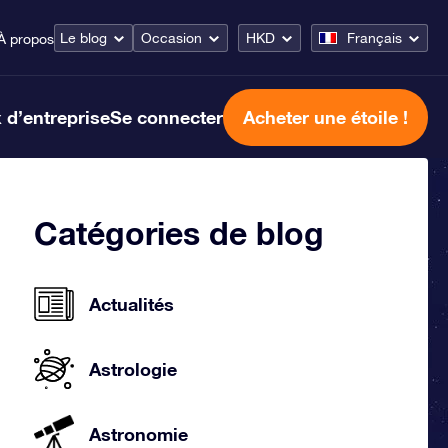
Le blog
Occasion
HKD
Français
À propos
 d’entreprise
Se connecter
Acheter une étoile !
Catégories de blog
Actualités
Astrologie
Astronomie