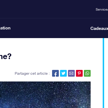
Service
lation
Cadeaux
sme?
Partager cet article :