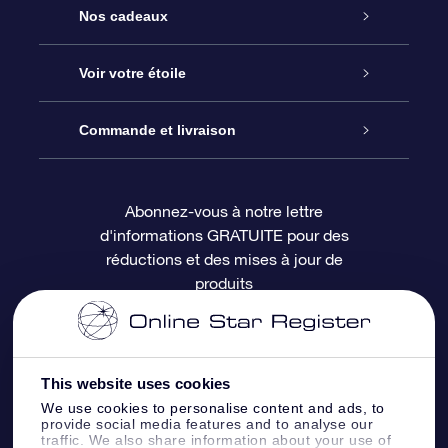
Service
Nos cadeaux
À propos de l’OSR
Cadeau d’étoile en ligne
Voir votre étoile
Nous contacter
Coffret cadeau OSR
Registre des étoiles
Commande et livraison
Le blog
Cadeau Super Star
Appli OSR Star Finder
Connexion client
Abonnez-vous à notre lettre
d'informations GRATUITE pour des
Questions fréquemment posées
Carte cadeau OSR
Page d’accueil personnalisée
Informations de paiement
réductions et des mises à jour de
produits
Revues
Cadeaux d’entreprise
Un million d’étoiles
Informations d’expédition
Écran de veille OSR
Politique de retour
This website uses cookies
We use cookies to personalise content and ads, to
Appli Voler vers les étoiles
Constellations
provide social media features and to analyse our
traffic. We also share information about your use of