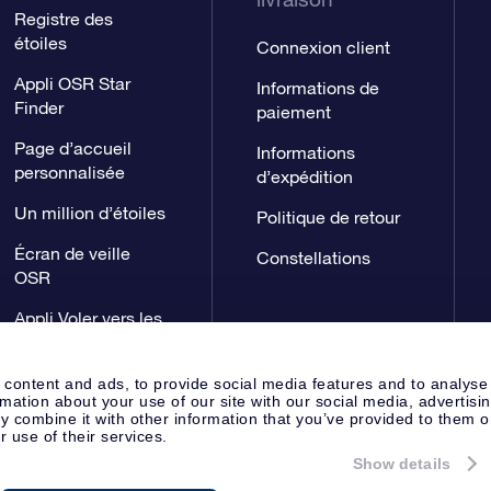
Registre des
étoiles
Connexion client
Appli OSR Star
Informations de
Finder
paiement
Page d’accueil
Informations
personnalisée
d’expédition
Un million d’étoiles
Politique de retour
Écran de veille
Constellations
OSR
Appli Voler vers les
étoiles
 content and ads, to provide social media features and to analyse
rmation about your use of our site with our social media, advertisi
 combine it with other information that you’ve provided to them o
r use of their services.
Show details
Page de presse
Déclaration de 
Apeldoorn, The Netherlands