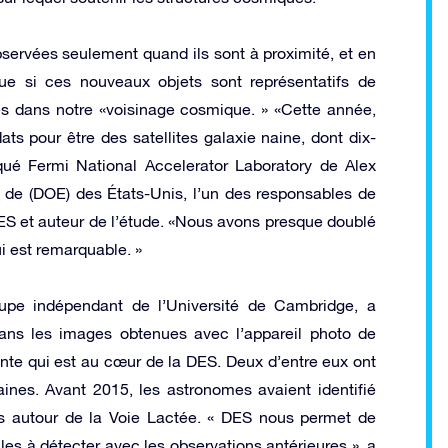
bservées seulement quand ils sont à proximité, et en
t que si ces nouveaux objets sont représentatifs de
res dans notre «voisinage cosmique. » «Cette année,
ts pour être des satellites galaxie naine, dont dix-
qué Fermi National Accelerator Laboratory de Alex
e de (DOE) des États-Unis, l’un des responsables de
S et auteur de l’étude. «Nous avons presque doublé
i est remarquable. »
upe indépendant de l’Université de Cambridge, a
ans les images obtenues avec l’appareil photo de
nte qui est au cœur de la DES. Deux d’entre eux ont
ines. Avant 2015, les astronomes avaient identifié
s autour de la Voie Lactée. « DES nous permet de
iciles à détecter avec les observations antérieures », a