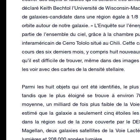
déclaré Keith Bechtol l’Université de Wisconsin-Madi
de galaxies-candidate dans une région égale à 1/8 d
orbite autour de notre galaxie. » L’Enquête sur l’én
partie de l’ensemble du ciel, grâce à la chambre pu
interaméricain de Cerro Tololo situé au Chili. Cette c
cours des six derniers mois, y compris huit nouveaux
qu’il est difficile de trouver, même dans des images 
les voir avec des cartes de la densité stellaire.
Parmi les huit objets qui ont été identifiés, le pl
tandis que le plus éloigné se trouve à environ 7
moyenne, un milliard de fois plus faible de la Voie
estimé que la galaxie a seulement cinq étoiles les 
dans la région sud de la zone couverte par le DES
Magellan, deux galaxies satellites de la Voie Lact
lumières et 208.000 années lumière .