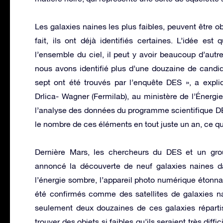
Les galaxies naines les plus faibles, peuvent être o
fait, ils ont déjà identifiés certaines. L’idée es
l’ensemble du ciel, il peut y avoir beaucoup d’aut
nous avons identifié plus d’une douzaine de candida
sept ont été trouvés par l’enquête DES », a expli
Drlica- Wagner (Fermilab), au ministère de l’Énergi
l’analyse des données du programme scientifique DE
le nombre de ces éléments en tout juste un an, ce qu
Dernière Mars, les chercheurs du DES et un gro
annoncé la découverte de neuf galaxies naines d
l’énergie sombre, l’appareil photo numérique étonna
été confirmés comme des satellites de galaxies na
seulement deux douzaines de ces galaxies réparti
trouver des objets si faibles qu’ils seraient très diff