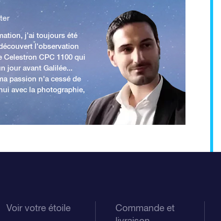
ter
ation, j’ai toujours été
 découvert l'observation
e Celestron CPC 1100 qui
n jour avant Galilée...
 ma passion n'a cessé de
'hui avec la photographie,
Voir votre étoile
Commande et
livraison