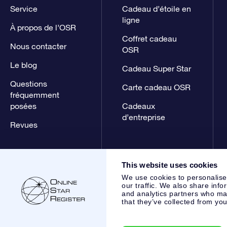
Service
Cadeau d’étoile en
ligne
À propos de l’OSR
Coffret cadeau
Nous contacter
OSR
Le blog
Cadeau Super Star
Questions
Carte cadeau OSR
fréquemment
posées
Cadeaux
d’entreprise
Revues
This website uses cookies
We use cookies to personalise
our traffic. We also share info
and analytics partners who may
that they’ve collected from you
Online Star Register BV
- Laan van de Maagd 83, 7324 BT 