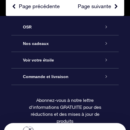
Page précédente
Page suivante
OSR
Service
Nos cadeaux
À propos de l’OSR
Cadeau d’étoile en ligne
Voir votre étoile
Nous contacter
Coffret cadeau OSR
Registre des étoiles
Commande et livraison
Le blog
Cadeau Super Star
Appli OSR Star Finder
Connexion client
Abonnez-vous à notre lettre
d'informations GRATUITE pour des
Questions fréquemment posées
Carte cadeau OSR
Page d’accueil personnalisée
Informations de paiement
réductions et des mises à jour de
produits
Revues
Cadeaux d’entreprise
Un million d’étoiles
Informations d’expédition