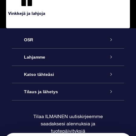
Vinkkejä ja lahjoja
OSR
Palvelu
Lahjamme
Ota meihin yhteyttä
Online Star -lahja
Katso tähteäsi
Blogi
OSR-lahjapakkaus
Star Register
Tilaus ja lähetys
Usein kysytyt kysymykset
Supertähtilahja
OSR Star Finder -sovelluksella
Ota meihin yhteyttä
Tilaa ILMAINEN uutiskirjeemme
saadaksesi alennuksia ja
Arvostelut
OSR-lahjakortti
Henkilökohtainen Tähtisivu
Maksutiedot
tuotepäivityksiä