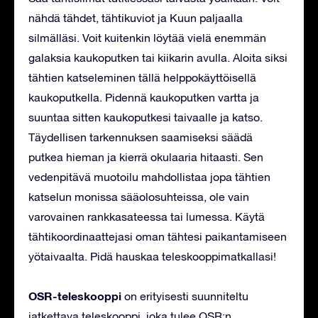
nähdä tähdet, tähtikuviot ja Kuun paljaalla
silmälläsi. Voit kuitenkin löytää vielä enemmän
galaksia kaukoputken tai kiikarin avulla. Aloita siksi
tähtien katseleminen tällä helppokäyttöisellä
kaukoputkella. Pidennä kaukoputken vartta ja
suuntaa sitten kaukoputkesi taivaalle ja katso.
Täydellisen tarkennuksen saamiseksi säädä
putkea hieman ja kierrä okulaaria hitaasti. Sen
vedenpitävä muotoilu mahdollistaa jopa tähtien
katselun monissa sääolosuhteissa, ole vain
varovainen rankkasateessa tai lumessa. Käytä
tähtikoordinaattejasi oman tähtesi paikantamiseen
yötaivaalta. Pidä hauskaa teleskooppimatkallasi!
OSR-teleskooppi
on erityisesti suunniteltu
jatkettava teleskooppi, joka tulee OSR:n