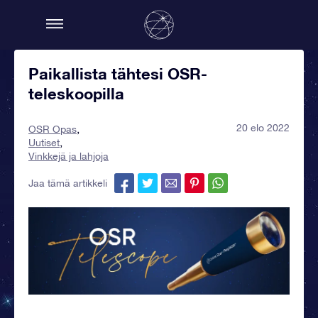
Paikallista tähtesi OSR-
teleskoopilla
20 elo 2022
OSR Opas
Uutiset
Vinkkejä ja lahjoja
Jaa tämä artikkeli