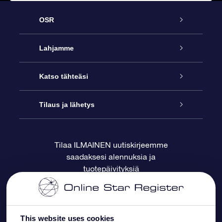
OSR
Palvelu
Lahjamme
Ota meihin yhteyttä
Online Star -lahja
Katso tähteäsi
Blogi
OSR-lahjapakkaus
Star Register
Tilaus ja lähetys
Usein kysytyt kysymykset
Supertähtilahja
OSR Star Finder -sovelluksella
Ota meihin yhteyttä
Tilaa ILMAINEN uutiskirjeemme
saadaksesi alennuksia ja
Arvostelut
OSR-lahjakortti
Henkilökohtainen Tähtisivu
Maksutiedot
tuotepäivityksiä
Yrityslahjat
One Million Stars
Toimitustiedot
OSR -tähden tallennus
Palautuskäytäntö
This website uses cookies