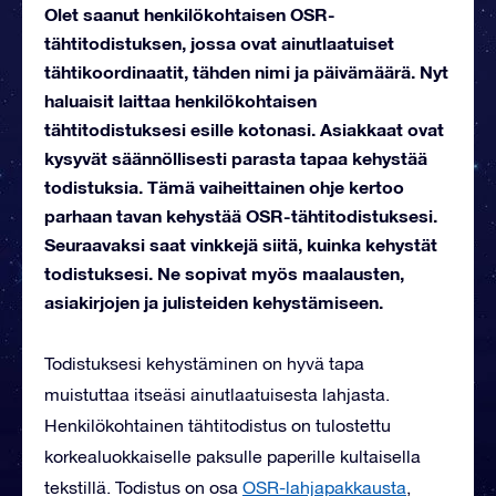
Olet saanut henkilökohtaisen OSR-
tähtitodistuksen, jossa ovat ainutlaatuiset
tähtikoordinaatit, tähden nimi ja päivämäärä. Nyt
haluaisit laittaa henkilökohtaisen
tähtitodistuksesi esille kotonasi. Asiakkaat ovat
kysyvät säännöllisesti parasta tapaa kehystää
todistuksia. Tämä vaiheittainen ohje kertoo
parhaan tavan kehystää OSR-tähtitodistuksesi.
Seuraavaksi saat vinkkejä siitä, kuinka kehystät
todistuksesi. Ne sopivat myös maalausten,
asiakirjojen ja julisteiden kehystämiseen.
Todistuksesi kehystäminen on hyvä tapa
muistuttaa itseäsi ainutlaatuisesta lahjasta.
Henkilökohtainen tähtitodistus on tulostettu
korkealuokkaiselle paksulle paperille kultaisella
tekstillä. Todistus on osa
OSR-lahjapakkausta
,