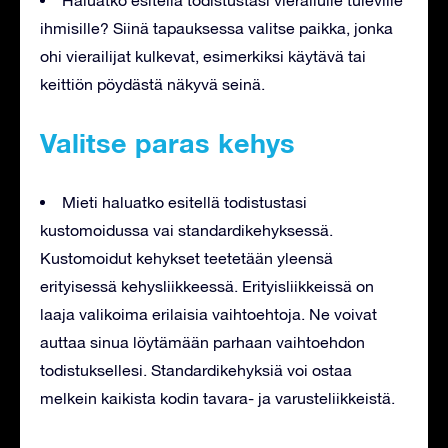
Haluatko esitellä todistustasi vierailulle tuleville
ihmisille? Siinä tapauksessa valitse paikka, jonka
ohi vierailijat kulkevat, esimerkiksi käytävä tai
keittiön pöydästä näkyvä seinä.
Valitse paras kehys
Mieti haluatko esitellä todistustasi
kustomoidussa vai standardikehyksessä.
Kustomoidut kehykset teetetään yleensä
erityisessä kehysliikkeessä. Erityisliikkeissä on
laaja valikoima erilaisia vaihtoehtoja. Ne voivat
auttaa sinua löytämään parhaan vaihtoehdon
todistuksellesi. Standardikehyksiä voi ostaa
melkein kaikista kodin tavara- ja varusteliikkeistä.