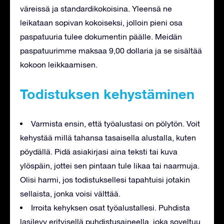
väreissä ja standardikokoisina. Yleensä ne
leikataan sopivan kokoiseksi, jolloin pieni osa
paspatuuria tulee dokumentin päälle. Meidän
paspatuurimme maksaa 9,00 dollaria ja se sisältää
kokoon leikkaamisen.
Todistuksen kehystäminen
Varmista ensin, että työalustasi on pölytön. Voit
kehystää millä tahansa tasaisella alustalla, kuten
pöydällä. Pidä asiakirjasi aina teksti tai kuva
ylöspäin, jottei sen pintaan tule likaa tai naarmuja.
Olisi harmi, jos todistuksellesi tapahtuisi jotakin
sellaista, jonka voisi välttää.
Irroita kehyksen osat työalustallesi. Puhdista
lasilevy erityisellä puhdistusaineella, joka soveltuu