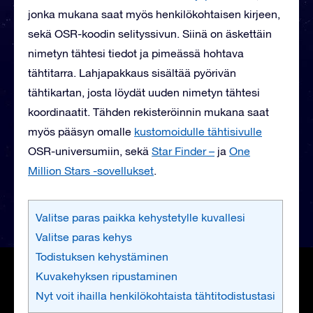
jonka mukana saat myös henkilökohtaisen kirjeen,
sekä OSR-koodin selityssivun. Siinä on äskettäin
nimetyn tähtesi tiedot ja pimeässä hohtava
tähtitarra. Lahjapakkaus sisältää pyörivän
tähtikartan, josta löydät uuden nimetyn tähtesi
koordinaatit. Tähden rekisteröinnin mukana saat
myös pääsyn omalle
kustomoidulle tähtisivulle
OSR-universumiin, sekä
Star Finder –
ja
One
Million Stars -sovellukset
.
Valitse paras paikka kehystetylle kuvallesi
Valitse paras kehys
Todistuksen kehystäminen
Kuvakehyksen ripustaminen
Nyt voit ihailla henkilökohtaista tähtitodistustasi