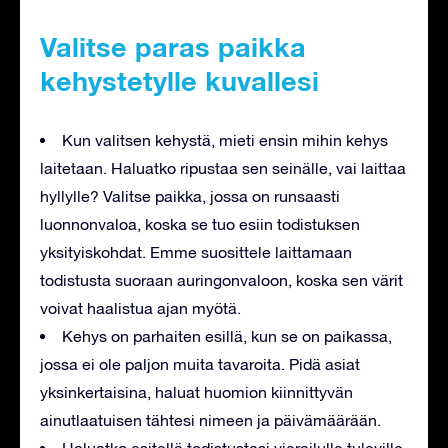
Valitse paras paikka
kehystetylle kuvallesi
Kun valitsen kehystä, mieti ensin mihin kehys
laitetaan. Haluatko ripustaa sen seinälle, vai laittaa
hyllylle? Valitse paikka, jossa on runsaasti
luonnonvaloa, koska se tuo esiin todistuksen
yksityiskohdat. Emme suosittele laittamaan
todistusta suoraan auringonvaloon, koska sen värit
voivat haalistua ajan myötä.
Kehys on parhaiten esillä, kun se on paikassa,
jossa ei ole paljon muita tavaroita. Pidä asiat
yksinkertaisina, haluat huomion kiinnittyvän
ainutlaatuisen tähtesi nimeen ja päivämäärään.