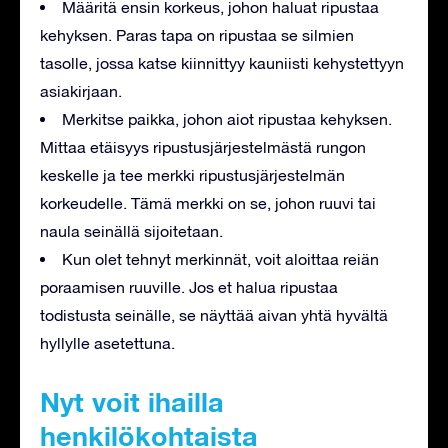
Määritä ensin korkeus, johon haluat ripustaa
kehyksen. Paras tapa on ripustaa se silmien
tasolle, jossa katse kiinnittyy kauniisti kehystettyyn
asiakirjaan.
Merkitse paikka, johon aiot ripustaa kehyksen.
Mittaa etäisyys ripustusjärjestelmästä rungon
keskelle ja tee merkki ripustusjärjestelmän
korkeudelle. Tämä merkki on se, johon ruuvi tai
naula seinällä sijoitetaan.
Kun olet tehnyt merkinnät, voit aloittaa reiän
poraamisen ruuville. Jos et halua ripustaa
todistusta seinälle, se näyttää aivan yhtä hyvältä
hyllylle asetettuna.
Nyt voit ihailla
henkilökohtaista