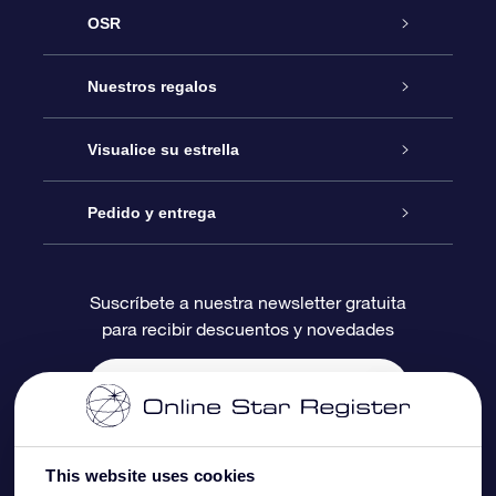
OSR
Atención
Nuestros regalos
Contáctanos
Regalo Estrella Online
Visualice su estrella
Blog
Paquete de Regalo OSR
Registro estelar
Pedido y entrega
Preguntas Más Frecuentes
Regalo Súper Estrella
Aplicación de Búsqueda de Estrella
Acceso clientes
Suscríbete a nuestra newsletter gratuita
para recibir descuentos y novedades
Reseñas
Tarjeta de Regalo OSR
Página de Estrella Personalizada
Información de Pago
Regalos empresariales
Un Millón de Estrellas
Información de Envío
Salvaestrellas OSR
Política de devolución
This website uses cookies