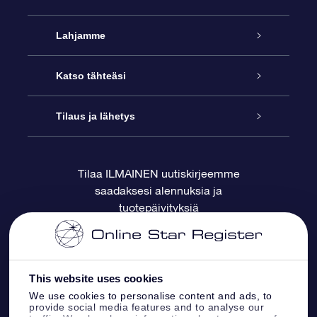
Palvelu
Lahjamme
Ota meihin yhteyttä
Online Star -lahja
Katso tähteäsi
Blogi
OSR-lahjapakkaus
Star Register
Tilaus ja lähetys
Usein kysytyt kysymykset
Supertähtilahja
OSR Star Finder -sovelluksella
Ota meihin yhteyttä
Tilaa ILMAINEN uutiskirjeemme
saadaksesi alennuksia ja
Arvostelut
OSR-lahjakortti
Henkilökohtainen Tähtisivu
Maksutiedot
tuotepäivityksiä
Yrityslahjat
One Million Stars
Toimitustiedot
OSR -tähden tallennus
Palautuskäytäntö
This website uses cookies
We use cookies to personalise content and ads, to
provide social media features and to analyse our
Lennä tähtiin VR -sovellus
Tähtikuviosta