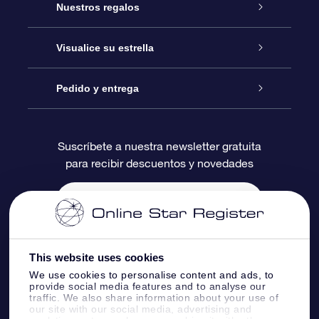
Atención
Nuestros regalos
Contáctanos
Regalo Estrella Online
Visualice su estrella
Blog
Paquete de Regalo OSR
Registro estelar
Pedido y entrega
Preguntas Más Frecuentes
Regalo Súper Estrella
Aplicación de Búsqueda de Estrella
Acceso clientes
Suscríbete a nuestra newsletter gratuita
para recibir descuentos y novedades
Reseñas
Tarjeta de Regalo OSR
Página de Estrella Personalizada
Información de Pago
Regalos empresariales
Un Millón de Estrellas
Información de Envío
Salvaestrellas OSR
Política de devolución
This website uses cookies
We use cookies to personalise content and ads, to
provide social media features and to analyse our
Aplicación de RV Llévame a las estrellas
Constelaciones
traffic. We also share information about your use of
our site with our social media, advertising and