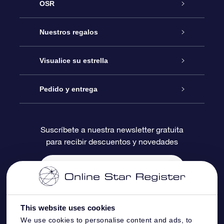
OSR
Atención
Nuestros regalos
Contáctanos
Regalo Estrella Online
Visualice su estrella
Blog
Paquete de Regalo OSR
Registro estelar
Pedido y entrega
Preguntas Más Frecuentes
Regalo Súper Estrella
Aplicación de Búsqueda de Estrella
Acceso clientes
Suscríbete a nuestra newsletter gratuita
para recibir descuentos y novedades
Reseñas
Tarjeta de Regalo OSR
Página de Estrella Personalizada
Información de Pago
Regalos empresariales
Un Millón de Estrellas
Información de Envío
Salvaestrellas OSR
Política de devolución
This website uses cookies
We use cookies to personalise content and ads, to