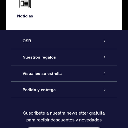
Noticias
OSR
Atención
Nuestros regalos
Contáctanos
Regalo Estrella Online
Visualice su estrella
Blog
Paquete de Regalo OSR
Registro estelar
Pedido y entrega
Preguntas Más Frecuentes
Regalo Súper Estrella
Aplicación de Búsqueda de Estrella
Acceso clientes
Suscríbete a nuestra newsletter gratuita
para recibir descuentos y novedades
Reseñas
Tarjeta de Regalo OSR
Página de Estrella Personalizada
Información de Pago