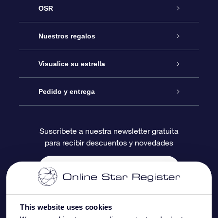
OSR
Atención
Nuestros regalos
Contáctanos
Regalo Estrella Online
Visualice su estrella
Blog
Paquete de Regalo OSR
Registro estelar
Pedido y entrega
Preguntas Más Frecuentes
Regalo Súper Estrella
Aplicación de Búsqueda de Estrella
Acceso clientes
Suscríbete a nuestra newsletter gratuita
para recibir descuentos y novedades
Reseñas
Tarjeta de Regalo OSR
Página de Estrella Personalizada
Información de Pago
Regalos empresariales
Un Millón de Estrellas
Información de Envío
Salvaestrellas OSR
Política de devolución
This website uses cookies