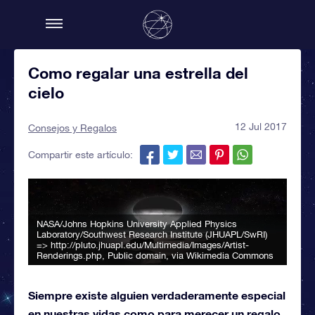
Como regalar una estrella del
cielo
12 Jul 2017
Consejos y Regalos
Compartir este artículo:
NASA/Johns Hopkins University Applied Physics
Laboratory/Southwest Research Institute (JHUAPL/SwRI)
=> http://pluto.jhuapl.edu/Multimedia/Images/Artist-
Renderings.php
, Public domain, via Wikimedia Commons
Siempre existe alguien verdaderamente especial
en nuestras vidas como para merecer un regalo