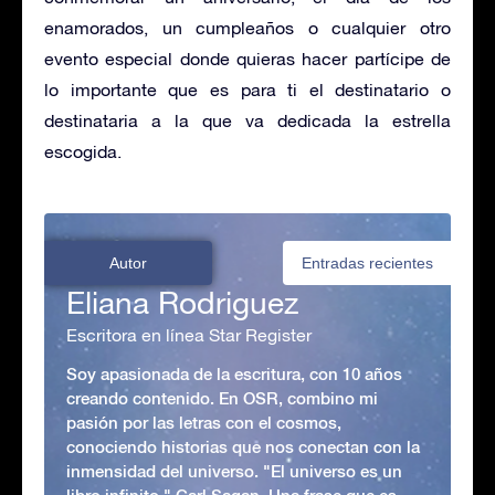
enamorados, un cumpleaños o cualquier otro
evento especial donde quieras hacer partícipe de
lo importante que es para ti el destinatario o
destinataria a la que va dedicada la estrella
escogida.
Autor
Entradas recientes
Eliana Rodriguez
Escritora en línea Star Register
Soy apasionada de la escritura, con 10 años
creando contenido. En OSR, combino mi
pasión por las letras con el cosmos,
conociendo historias que nos conectan con la
inmensidad del universo. "El universo es un