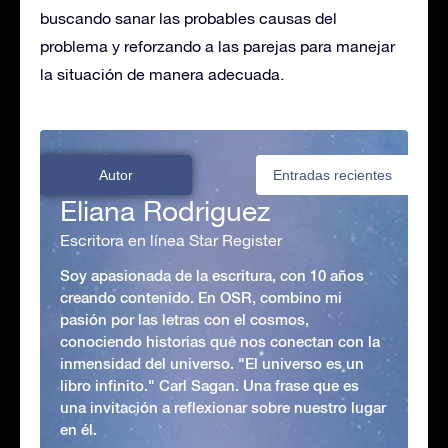
buscando sanar las probables causas del
problema y reforzando a las parejas para manejar
la situación de manera adecuada.
Autor
Entradas recientes
Eliana Rodriguez
Escritora en línea Star Register
Soy apasionada de la escritura, con 10 años
creando contenido. En OSR, combino mi
pasión por las letras con el cosmos,
conociendo historias que nos conectan con la
inmensidad del universo. "El universo es un
libro infinito." Carl Sagan. Una frase que es
una invitación a reflexionar sobre nuestro lugar
en él.