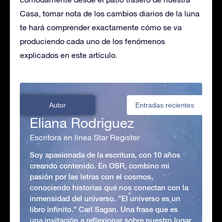
Casa, tomar nota de los cambios diarios de la luna
te hará comprender exactamente cómo se va
produciendo cada uno de los fenómenos
explicados en este artículo.
Autor
Entradas recientes
Eliana Rodriguez
Escritora en línea Star Register
Soy apasionada de la escritura, con 10 años
creando contenido. En OSR, combino mi
pasión por las letras con el cosmos,
conociendo historias que nos conectan con la
inmensidad del universo. "El universo es un
libro infinito." Carl Sagan. Una frase que es
una invitación a reflexionar sobre nuestro lugar