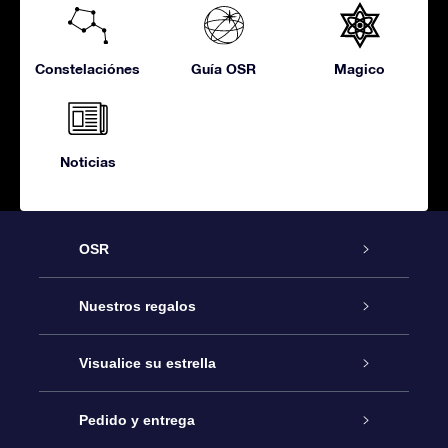
Constelaciónes
Guía OSR
Magico
Noticias
OSR
Atención
Nuestros regalos
Contáctanos
Regalo Estrella Online
Visualice su estrella
Blog
Paquete de Regalo OSR
Registro estelar
Pedido y entrega