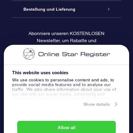
Blog
OSR-Geschenkpaket
Sternregister
Bestellung und Lieferung
Häufig Gestellte Fragen
Super Star Gift
OSR Star Finder App
Kundenlogin
Abonniere unseren KOSTENLOSEN
Newsletter, um Rabatte und
Bewertungen
OSR-Geschenkgutschein
Personalisierte Sternseite
Zahlungsinformationen
Produktneuigkeiten zu erhalten
Firmengeschenke
One Million Stars
Versandinformationen
This website uses cookies
OSR-Starsaver
Rückgaberecht
We use cookies to personalise content and ads, to
provide social media features and to analyse our
traffic. We also share information about your use of
VR-App „Fliege mich zu den Sternen“
Sternbilder
our site with our social media, advertising and
analytics partners who may combine it with other
information that you’ve provided to them or that
Show details
they’ve collected from your use of their services.
Online Star Register BV
- Laan van de Maagd
83, 7324 BT Apeldoorn, The Netherlands
Allow all
Kundenservice:
help@osr.org