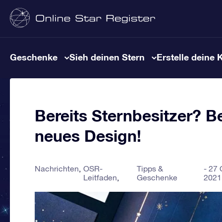
Geschenke
Sieh deinen Stern
Erstelle deine 
Bereits Sternbesitzer? Bes
neues Design!
Nachrichten
OSR-
Tipps &
27 
Leitfaden
Geschenke
2021