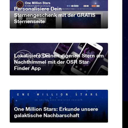
Personalisiere Dein
Sternengeschenk mit der GRATIS
Sternenseite
Lokalisiere Deinen eigenen Stern am
Nachthimmel mit der OSR Star
Finder App
One Million Stars: Erkunde unsere
galaktische Nachbarschaft