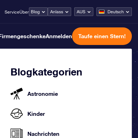
Blog
Anlass
AUS
Deutsch
Service
Über
Firmengeschenke
Anmelden
Taufe einen Stern!
Blogkategorien
Astronomie
Kinder
Nachrichten