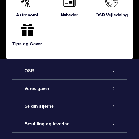
Astronomi
Nyheder
OSR Vejledning
Tips og Gaver
OSR
Kundeservice
Vores gaver
Kontakt os
Online Stjernegave
Se din stjerne
Bloggen
OSR Gavepakke
Star Register
Bestilling og levering