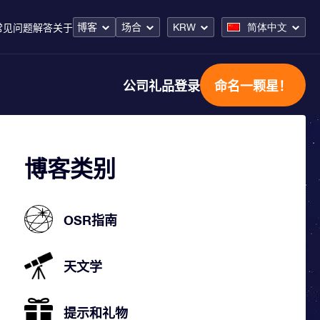
博客
场合
KRW
简体中文
常见问题解答
关于
公司礼品
登录
命名一颗星！
博客类别
OSR指南
天文学
提示和礼物