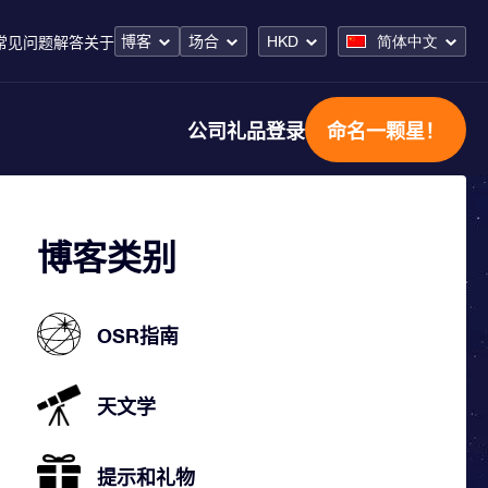
博客
场合
HKD
简体中文
常见问题解答
关于
公司礼品
登录
命名一颗星！
博客类别
OSR指南
天文学
提示和礼物