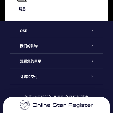
消息
OSR
客户服务
我们的礼物
联系我们
Online Star礼物
观看您的星星
Online Star Register
博客
OSR 礼物包
订购和交付
OSR Star Finder App
常见问题解答
Super Star礼物
客户登录
免费订阅我们的通讯和产品最新消息
个性化的Star Page
评论
OSR 礼物卡
付款信息