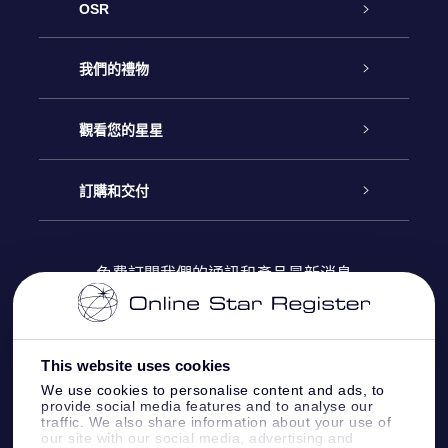
OSR
客戶服務
我們的禮物
聯繫我們
Online Star禮物
觀看您的星星
博客
OSR禮物包
星星注册
訂購和交付
OSR Star Finder App
常見問題解答
Super Star 禮物
客戶登錄
免費訂閱我們的通訊和產品最新消息
個性化的Star Page
評論
OSR 禮物卡
付款資訊
One Million Stars
This website uses cookies
公司禮品
配送信息
We use cookies to personalise content and ads, to
provide social media features and to analyse our
OSR Starsaver
traffic. We also share information about your use of
退貨政策
our site with our social media, advertising and