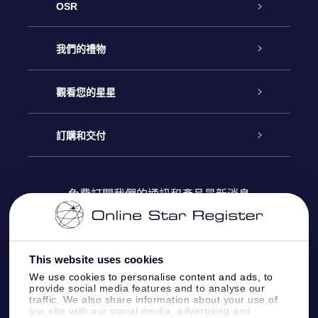
OSR
客戶服務
我們的禮物
聯繫我們
Online Star禮物
觀看您的星星
博客
OSR禮物包
星星注册
訂購和交付
OSR Star Finder App
常見問題解答
Super Star 禮物
客戶登錄
免費訂閱我們的通訊和產品最新消息
個性化的Star Page
評論
OSR 禮物卡
付款資訊
One Million Stars
This website uses cookies
公司禮品
配送信息
We use cookies to personalise content and ads, to
provide social media features and to analyse our
OSR Starsaver
traffic. We also share information about your use of
退貨政策
our site with our social media, advertising and