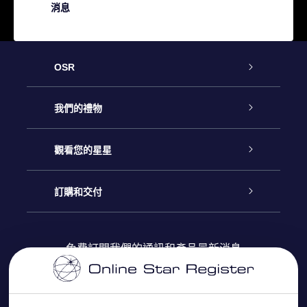
消息
OSR
客戶服務
我們的禮物
聯繫我們
Online Star禮物
觀看您的星星
博客
OSR禮物包
星星注册
訂購和交付
OSR Star Finder App
常見問題解答
Super Star 禮物
客戶登錄
免費訂閱我們的通訊和產品最新消息
個性化的Star Page
評論
OSR 禮物卡
付款資訊