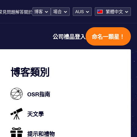
博客
場合
AUS
繁體中文
常見問題解答
關於
公司禮品
登入
命名一顆星！
博客類別
OSR指南
天文學
提示和禮物