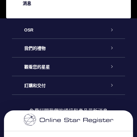
消息
OSR
客戶服務
我們的禮物
聯繫我們
Online Star禮物
觀看您的星星
博客
OSR禮物包
星星注册
訂購和交付
OSR Star Finder App
常見問題解答
Super Star 禮物
客戶登錄
免費訂閱我們的通訊和產品最新消息
個性化的Star Page
評論
OSR 禮物卡
付款資訊