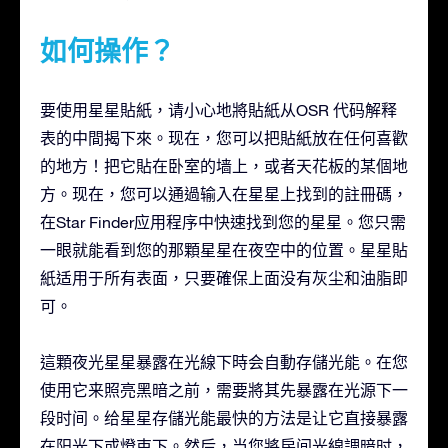
如何操作？
要使用星星貼紙，请小心地將貼紙从OSR 代码解释
表的中間揭下來。现在，您可以把貼紙放在任何喜歡
的地方！把它貼在卧室的墙上，或者天花板的某個地
方。现在，您可以通過输入在星星上找到的註冊碼，
在Star Finder应用程序中快速找到您的星星。您只需
一眼就能看到您的那顆星星在夜空中的位置。星星貼
紙适用于所有表面，只要確保上面没有灰尘和油脂即
可。
這顆夜光星星暴露在光線下時会自動存儲光能。在您
使用它来照亮黑暗之前，需要將其先暴露在光源下一
段时间。给星星存儲光能最快的方法是让它直接暴露
在阳光下或燈束下。然后，当您將房间光線調暗时，