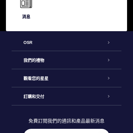
消息
OSR
客戶服務
我們的禮物
聯繫我們
Online Star禮物
觀看您的星星
博客
OSR禮物包
星星注册
訂購和交付
OSR Star Finder App
常見問題解答
Super Star 禮物
客戶登錄
免費訂閱我們的通訊和產品最新消息
個性化的Star Page
評論
OSR 禮物卡
付款資訊