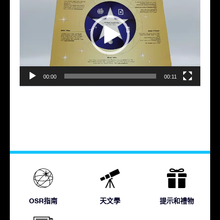
訊
播
放
器
00:00
00:11
OSR指南
天文學
提示和禮物