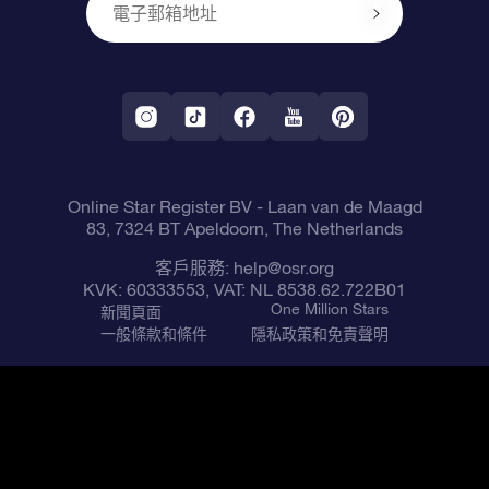
One Million Stars
公司禮品
配送信息
OSR Starsaver
退貨政策
帶我飛向星星 VR 應用程序
個星座
Online Star Register BV
- Laan van de Maagd
83, 7324 BT Apeldoorn, The Netherlands
客戶服務:
help@osr.org
KVK: 60333553, VAT: NL 8538.62.722B01
One Million Stars
新聞頁面
一般條款和條件
隱私政策和免責聲明