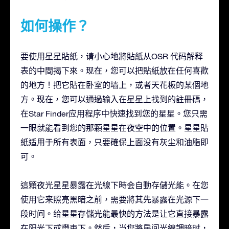
如何操作？
要使用星星貼紙，请小心地將貼紙从OSR 代码解释
表的中間揭下來。现在，您可以把貼紙放在任何喜歡
的地方！把它貼在卧室的墙上，或者天花板的某個地
方。现在，您可以通過输入在星星上找到的註冊碼，
在Star Finder应用程序中快速找到您的星星。您只需
一眼就能看到您的那顆星星在夜空中的位置。星星貼
紙适用于所有表面，只要確保上面没有灰尘和油脂即
可。
這顆夜光星星暴露在光線下時会自動存儲光能。在您
使用它来照亮黑暗之前，需要將其先暴露在光源下一
段时间。给星星存儲光能最快的方法是让它直接暴露
在阳光下或燈束下。然后，当您將房间光線調暗时，