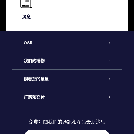
消息
OSR
客戶服務
我們的禮物
聯繫我們
Online Star禮物
觀看您的星星
博客
OSR禮物包
星星注册
訂購和交付
OSR Star Finder App
常見問題解答
Super Star 禮物
客戶登錄
免費訂閱我們的通訊和產品最新消息
個性化的Star Page
評論
OSR 禮物卡
付款資訊