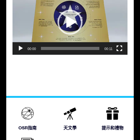
訊
播
放
器
00:00
00:11
OSR指南
天文學
提示和禮物