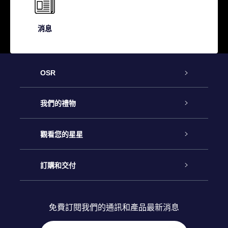
消息
OSR
客戶服務
我們的禮物
聯繫我們
Online Star禮物
觀看您的星星
博客
OSR禮物包
星星注册
訂購和交付
OSR Star Finder App
常見問題解答
Super Star 禮物
客戶登錄
免費訂閱我們的通訊和產品最新消息
個性化的Star Page
評論
OSR 禮物卡
付款資訊