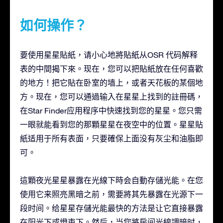
如何操作？
要使用星星貼紙，请小心地將貼紙从OSR 代码解释
表的中間揭下來。现在，您可以把貼紙放在任何喜歡
的地方！把它貼在卧室的墙上，或者天花板的某個地
方。现在，您可以通過输入在星星上找到的註冊碼，
在Star Finder应用程序中快速找到您的星星。您只需
一眼就能看到您的那顆星星在夜空中的位置。星星貼
紙适用于所有表面，只要確保上面没有灰尘和油脂即
可。
這顆夜光星星暴露在光線下時会自動存儲光能。在您
使用它来照亮黑暗之前，需要將其先暴露在光源下一
段时间。给星星存儲光能最快的方法是让它直接暴露
在阳光下或燈束下。然后，当您將房间光線調暗时，