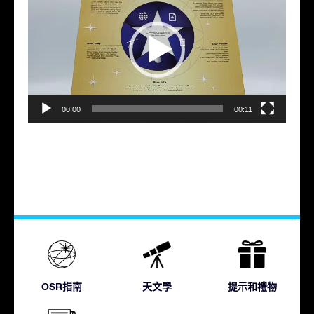
訊
播
放
器
00:00
00:11
OSR指南
天文學
提示和禮物