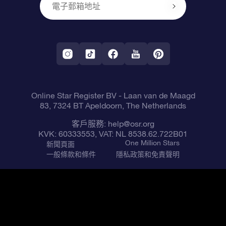
One Million Stars
公司禮品
配送信息
OSR Starsaver
退貨政策
帶我飛向星星 VR 應用程序
個星座
Online Star Register BV
- Laan van de Maagd
83, 7324 BT Apeldoorn, The Netherlands
客戶服務:
help@osr.org
KVK: 60333553, VAT: NL 8538.62.722B01
One Million Stars
新聞頁面
一般條款和條件
隱私政策和免責聲明