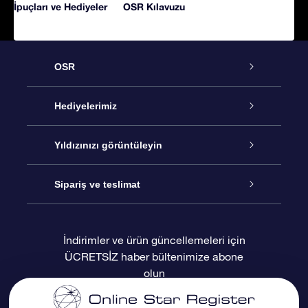
İpuçları ve Hediyeler
OSR Kılavuzu
OSR
Hizmet
Hediyelerimiz
İletişim
Çevrimiçi Yıldız Hediyesi
Yıldızınızı görüntüleyin
Blogu
OSR Hediye Paketi
Star Register
Sipariş ve teslimat
Sıkça Sorulan Sorular
Muhteşem Yıldız Hediyesi
OSR Star Finder Uygulaması
Müşteri Girişi
İndirimler ve ürün güncellemeleri için
ÜCRETSİZ haber bültenimize abone
Değerlendirmeler
OSR Hediye Kartı
Kişiselleştirilmiş Yıldız Sayfası
Ödeme bilgileri
olun
Kurumsal hediyeler
Bir Milyon Yıldız
Sevkiyat bilgileri