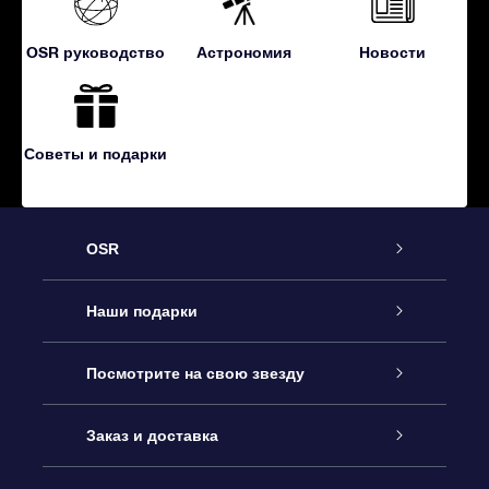
OSR руководство
Астрономия
Новости
Советы и подарки
OSR
Обслуживание
Наши подарки
Как с нами связаться
Онлайн подарок Online Star Gift
Посмотрите на свою звезду
Блог
Подарочный набор OSR
Звездный реестр
Заказ и доставка