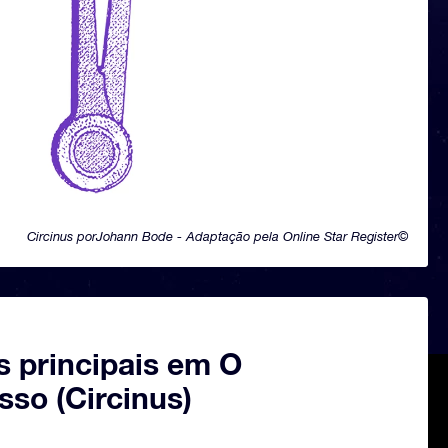
Circinus porJohann Bode - Adaptação pela Online Star Register©
s principais em O
so (Circinus)