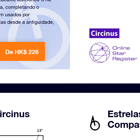
a, completando o
am usados por
ias desde a antiguidade,
De HK$ 226
ircinus
Estrela
Compas