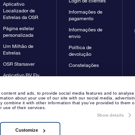
Login de clientes
Aplicativo
Localizador de
Informações de
Estrelas da OSR
pagamento
Página estelar
Informações de
personalizada
envio
Um Milhão de
Política de
Estrelas
devolução
OSR Starsaver
Constelações
Aplicativo RV Fly
me to the stars
 content and ads, to provide social media features and to analyse
rmation about your use of our site with our social media, advertisi
 combine it with other information that you’ve provided to them o
r use of their services.
Show details
Página de imprensa
Declaração
Apeldoorn, The Netherlands
 NL 8538.62.722B01
Customize