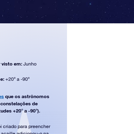
 visto em:
Junho
de:
+20° a -90°
es
que os astrônomos
e constelações de
tudes +20° a -90°).
i criado para preencher
acaille adicionou-o na