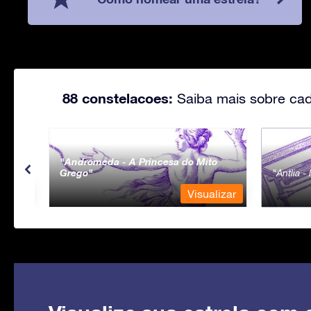
88 constelacoes:
Saiba mais sobre cad
Andromeda - A Princesa do Mito
Grego
Antlia 
lizar
Visualizar