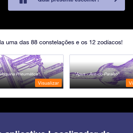
a uma das 88 constelações e os 12 zodíacos!
- Máquina Pneumática
Apus - Ave-do-Paraíso
Visualizar
Vi