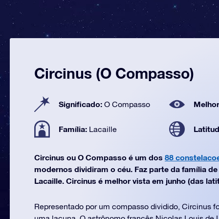
Circinus (O Compasso)
Significado:
Melhor
O Compasso
Família:
Latitu
Lacaille
Circinus ou O Compasso é um dos
88 constelaco
modernos dividiram o céu. Faz parte da família d
Lacaille. Circinus é melhor vista em junho (das lati
Representado por um compasso dividido, Circinus fo
uma lacuna. O astrônomo francês Nicolas Louis de L