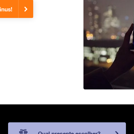
inus!
Qual presente escolher?