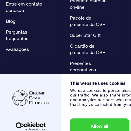
Presente estrelar
Entre em contato
on-line
conosco
Pacote de
Blog
presente da OSR
Perguntas
Super Star Gift
frequentes
O cartão de
Avaliações
presente da OSR
Presentes
corporativos
This website uses cookies
We use cookies to personalise
our traffic. We also share info
and analytics partners who may
that they’ve collected from you
Online Star Register BV
- Laan van de Maagd 83, 7324 BT 
,
Atendimento ao cliente:
help@osr.org
KVK: 60333553, VAT:
Allow all