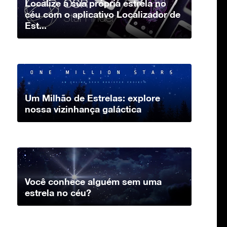
Localize a sua própria estrela no
céu com o aplicativo Localizador de
Est...
Um Milhão de Estrelas: explore
nossa vizinhança galáctica
Você conhece alguém sem uma
estrela no céu?