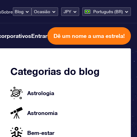
Blog
Ocasião
JPY
Português (BR)
o
Sobre
corporativos
Entrar
Dê um nome a uma estrela!
Categorias do blog
Astrologia
Astronomia
Bem-estar