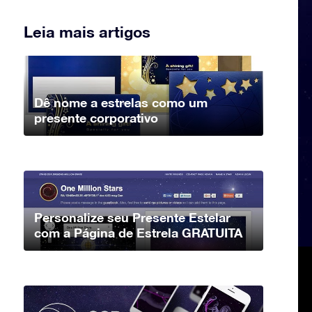
Leia mais artigos
Dê nome a estrelas como um
presente corporativo
Personalize seu Presente Estelar
com a Página de Estrela GRATUITA