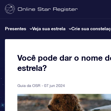
Presentes
Veja sua estrela
Crie sua constela
Você pode dar o nome d
estrela?
Guia da OSR
07 jun 2024