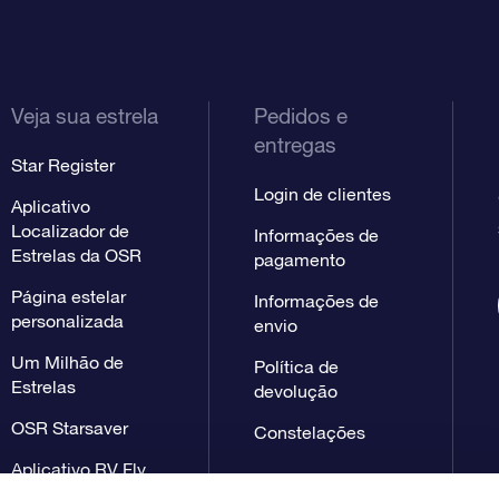
Veja sua estrela
Pedidos e
entregas
Star Register
Login de clientes
Aplicativo
Localizador de
Informações de
Estrelas da OSR
pagamento
Página estelar
Informações de
personalizada
envio
Um Milhão de
Política de
Estrelas
devolução
OSR Starsaver
Constelações
Aplicativo RV Fly
me to the stars