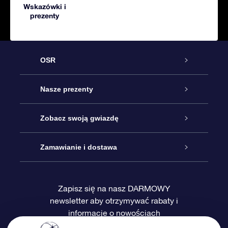
Wskazówki i
prezenty
OSR
Obsługa
Nasze prezenty
Kontakt
Podarunek Gwiazda Online
Zobacz swoją gwiazdę
Blog
Pakiet Podarunkowy OSR
Rejestr Gwiazd
Zamawianie i dostawa
Najczęściej zadawane pytania
Prezent Super Star
Aplikacją OSR Star Finder
Logowanie
Zapisz się na nasz DARMOWY
newsletter aby otrzymywać rabaty i
Recenzje
Karta podarunkowa OSR
Sprsonalizowana Strona Gwiazdy
Metody płatności
informacje o nowościach