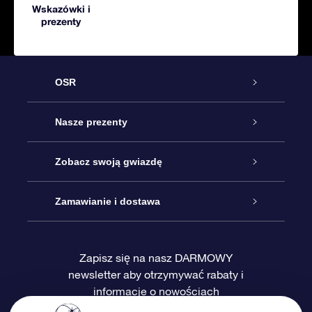
Wskazówki i
prezenty
OSR
Obsługa
Nasze prezenty
Kontakt
Podarunek Gwiazda Online
Zobacz swoją gwiazdę
Blog
Pakiet Podarunkowy OSR
Rejestr Gwiazd
Zamawianie i dostawa
Najczęściej zadawane pytania
Prezent Super Star
Aplikacją OSR Star Finder
Logowanie
Zapisz się na nasz DARMOWY
newsletter aby otrzymywać rabaty i
Recenzje
Karta podarunkowa OSR
Sprsonalizowana Strona Gwiazdy
Metody płatności
informacje o nowościach