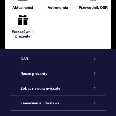
Aktualności
Astronomia
Przewodnik OSR
Wskazówki i
prezenty
OSR
Obsługa
Nasze prezenty
Kontakt
Podarunek Gwiazda Online
Zobacz swoją gwiazdę
Blog
Pakiet Podarunkowy OSR
Rejestr Gwiazd
Zamawianie i dostawa